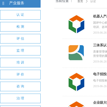
当前位置 ：
首页
ꄲ
认证
||
产业服务
认 证
机器人产
国评中心
检 测
培训、咨
之上的生
2019-06-26
现以自主知
评 估
三体系认
监 理
OHSM
质量管理体
营管理的
2019-06-26
培 训
电子招投
评 价
电子招投
咨 询
2019-06-26
治 理
企业级大