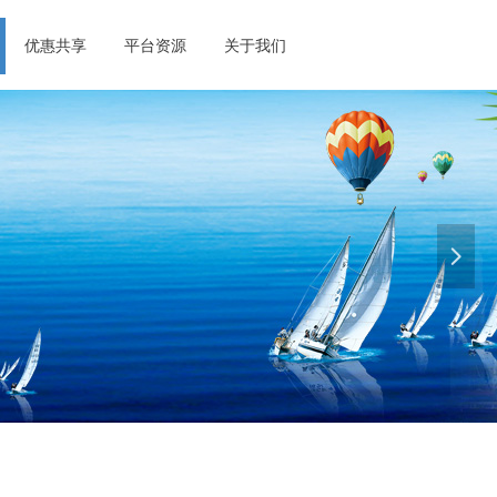
优惠共享
平台资源
关于我们
服务联盟
services Alliance
넲