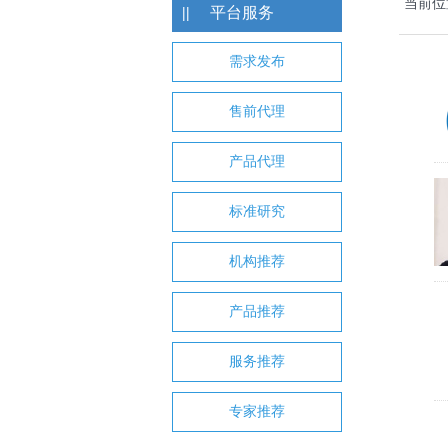
当前位
||
平台服务
需求发布
售前代理
产品代理
标准研究
机构推荐
产品推荐
服务推荐
专家推荐