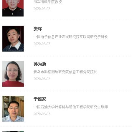
海军潜艇学院教授
2020-06-02
安晖
中国电子信息产业发展研究院互联网研究所所长
2020-06-02
孙为晨
青岛市勘察测绘研究院信息工程分院院长
2020-06-02
于照家
中国石油大学计算机与通信工程学院研究生导师
2020-06-02