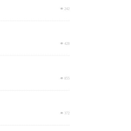
넶
242
넶
428
넶
855
넶
372