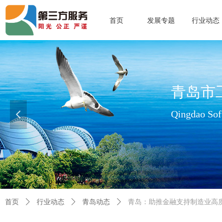
首页
发展专题
行业动态
青岛市
Qingdao Soft
넳
查看更多>>
首页
ꄲ
行业动态
ꄲ
青岛动态
ꄲ
青岛：助推金融支持制造业高