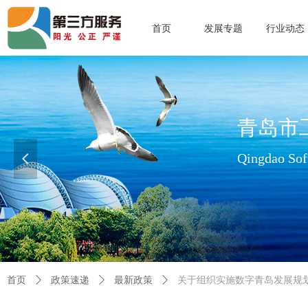
首页
发展专题
行业动态
青岛市
Qingdao Soft
넳
查看更多>>
首页
ꄲ
政策速递
ꄲ
最新政策
ꄲ
关于组织实施数字青岛发展规划（