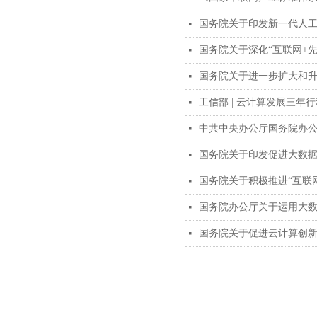
国务院关于印发新一代人
넷
国务院关于深化“互联网+先
넷
国务院关于进一步扩大和
넷
工信部 | 云计算发展三年行
넷
中共中央办公厅国务院办公
넷
国务院关于印发促进大数
넷
国务院关于积极推进“互联
넷
国务院办公厅关于运用大
넷
国务院关于促进云计算创
넷