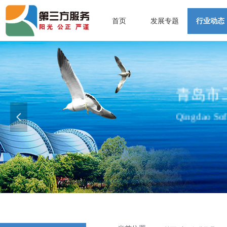
首页
发展专题
行业动态
青岛市
Qingdao Soft
넳
查看更多>>