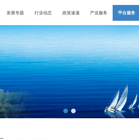
发展专题
行业动态
政策速递
产业服务
平台服务
青岛市工业和信息化第三方
Qingdao Software and Information technology 
查看更多>>